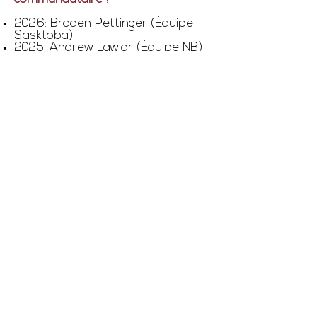
2026: Braden Pettinger (Équipe
Sasktoba)
2025: Andrew Lawlor (Équipe NB)
Heures d'Ouverture
Lun.-ven. 8 h – 16 h 30
Contactez nous:
Courriel :
info@parasportnb.ca
Téléphone :
(506) 238-4311